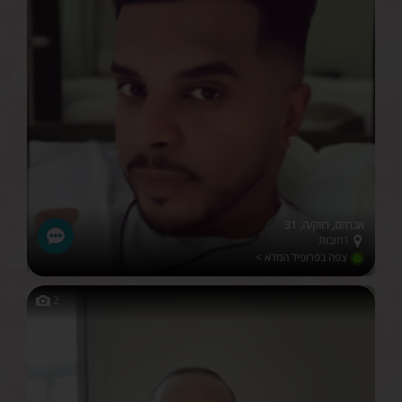
אברהם, רווק/ה, 31
רחובות
צפה בפרופיל המלא >
2