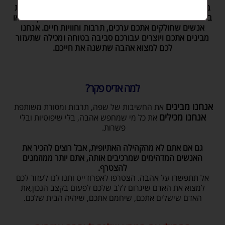
ברוכים הבאים ל-AdisFeker, אתר ההיכרויות המוביל לקהילת
ביתא ישראל ולמי שמחפש חיבור אמיתי ומשמעותי. כאן תמצאו
אנשים שחולקים אתכם ערכים, תרבות וחוויות חיים. אנחנו
מבינים אתכם ויוצרים עבורכם סביבה בטוחה ומכילה שתעזור
לכם למצוא אהבה שתשנה את חייכם.
למה אדיס פקר?
אנחנו מבינים
את החשיבות של שפה, תרבות ומסורת משותפת
אנחנו מכילים
את כל מי שמחפש אהבה, בלי שיפוטיות ובלי
פשרות
.
גם אם אתם לא מהקהילה האתיופית, אבל רוצים להכיר את
האנשים המדהימים שמרכיבים אותה, אתם יותר ממוזמנים
להצטרף
.
אל תתפשרו על אהבה. הצטרפו לאפרודייט ותנו לנו לעזור לכם
למצוא את האדם שיגרום ללב שלכם לפעום בקצב הנכון,את
האדם שישלים אתכם, שיחמם אתכם, שיהיה הבית שלכם
.