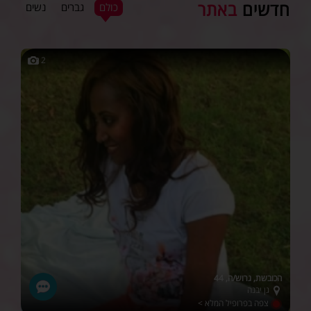
חדשים
באתר
כולם
גברים
נשים
2
הכובשת, גרוש/ה, 44
גן יבנה
צפה בפרופיל המלא >