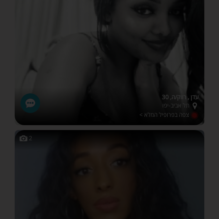
עדן , רווק/ה, 30
תל אביב-יפו
צפה בפרופיל המלא >
2