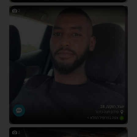
2
Yair, רווק/ה, 28
פרדס חנה-כרכור
צפה בפרופיל המלא >
2