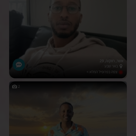
אשר, רווק/ה, 29
באר שבע
צפה בפרופיל המלא >
2