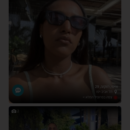
איימי, רווק/ה, 29
תל אביב-יפו
צפה בפרופיל המלא >
2