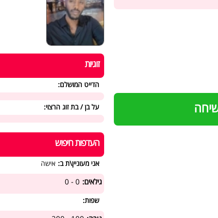
זוגיות
הדייט המושלם:
שיחה
על בן / בת זוג הרצוי:
העדפות חיפוש
אני מעוניין\ת ב:
אישה
גילאים:
0 - 0
שפות: