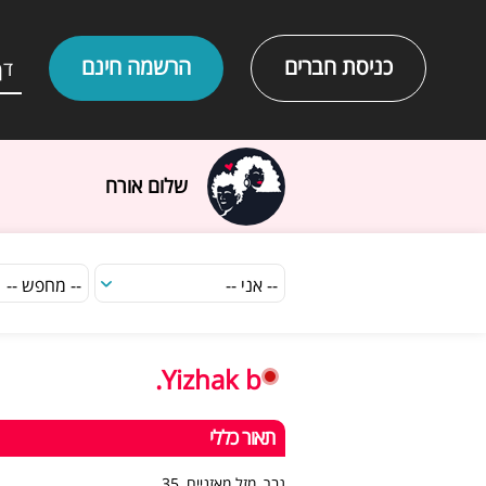
כניסת חברים
הרשמה חינם
דף
שלום אורח
Yizhak b.
תאור כללי
גבר, מזל מאזניים, 35